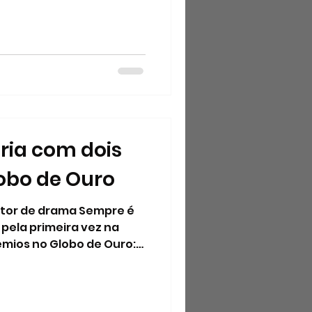
ória com dois
obo de Ouro
tor de drama Sempre é
, pela primeira vez na
êmios no Globo de Ouro:
al, e o inédito de melhor
a, ambos por O Agente
artaz nos cinemas.
net (estreia dia 15/1 nos