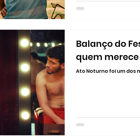
cinemas) Melhor Filme (Comédia ou Musical) Uma
Batalha Após a Outra (HBO Max) Mel
Paul Thomas Anderson por Uma Batalha A
Outra (HBO M
Balanço do Fe
quem merece
Ato Noturno foi um dos 