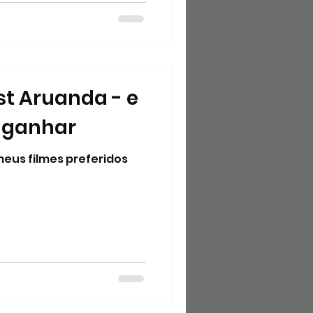
hor Diretor
pós a
st Aruanda - e
 ganhar
meus filmes preferidos