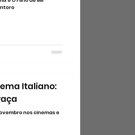
ix é O Filho de Mil
antoro
nema Italiano:
raça
e novembro nos cinemas e