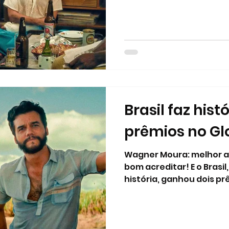
Brasil faz hist
prêmios no Gl
Wagner Moura: melhor a
bom acreditar! E o Brasil
história, ganhou dois pr
melhor filme internacion
ator, para Wagner Mour
Secreto , que está em c
Melhor Filme (Drama) Ham