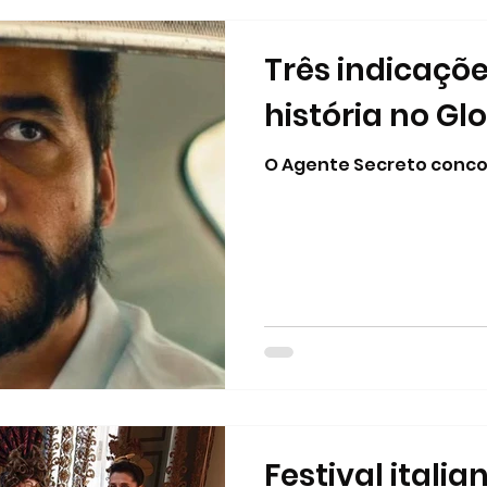
Três indicações
história no Gl
O Agente Secreto conco
Festival itali