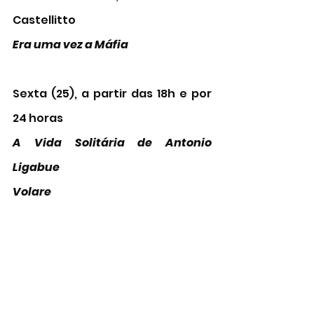
Castellitto
Era uma vez a Máfia 
Sexta (25), a partir das 18h e por 
24 horas
A Vida Solitária de Antonio 
Ligabue 
Volare 
Sábado (26), a partir das 18h e por 
24 horas
Bangla 