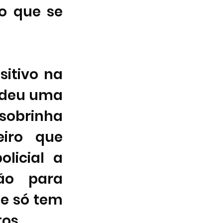
o que se 
itivo na 
ndeu uma 
brinha 
ro que 
licial a 
o para 
de só tem 
os. 