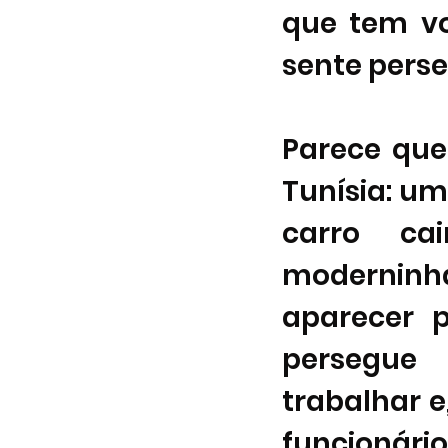
que tem vo
sente perseg
Parece que
Tunísia: u
carro ca
moderninh
aparecer p
persegue 
trabalhar e
funcionário