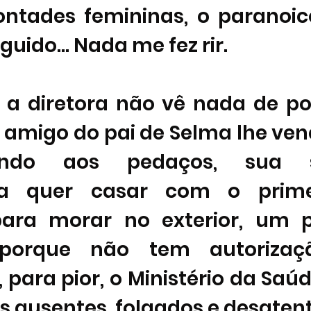
ntades femininas, o paranoic
uido... Nada me fez rir. 
 a diretora não vê nada de pos
m amigo do pai de Selma lhe ve
indo aos pedaços, sua so
a quer casar com o primei
ara morar no exterior, um po
porque não tem autorizaçã
, para pior, o Ministério da Saú
s ausentes, folgados e desatent