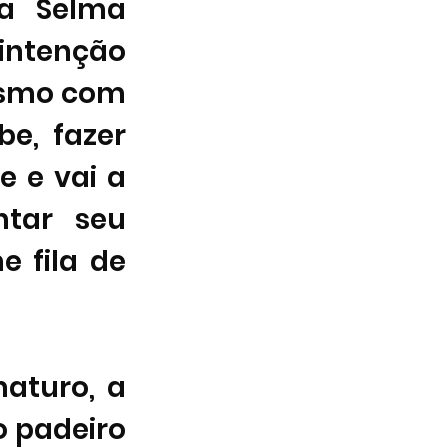
a Selma 
intenção 
esmo com 
e, fazer 
e e vai a 
tar seu 
 fila de 
 
aturo, a 
 padeiro 