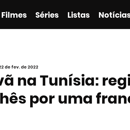
Filmes
Séries
Listas
Notícia
22 de fev. de 2022
ã na Tunísia: reg
chês por uma fra