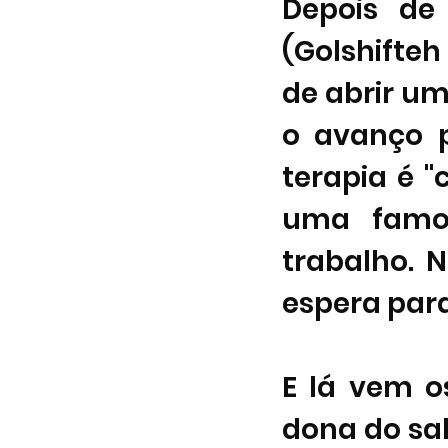
Depois de
(Golshifteh
de abrir um
o avanço p
terapia é "c
uma famos
trabalho. 
espera para
E lá vem os
dona do sa