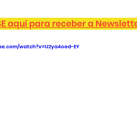
 aqui para receber a Newslett
ube.com/watch?v=U2ya4oed-EY