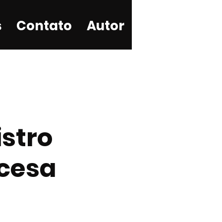
s
Contato
Autor
istro
ncesa