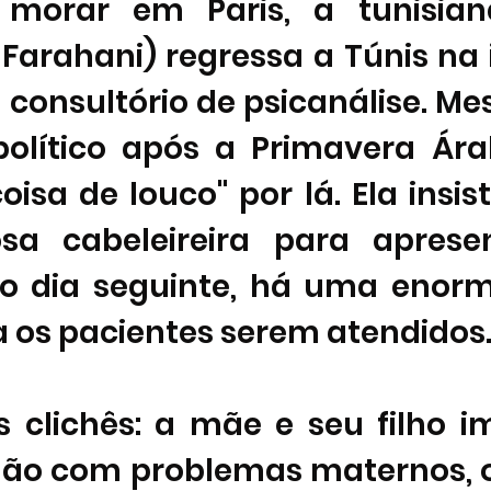
 morar em Paris, a tunisian
 Farahani) regressa a Túnis na 
 consultório de psicanálise. M
olítico após a Primavera Árab
oisa de louco" por lá. Ela insist
a cabeleireira para apresen
No dia seguinte, há uma enorme
 os pacientes serem atendidos. 
 clichês: a mãe e seu filho im
lão com problemas maternos, o