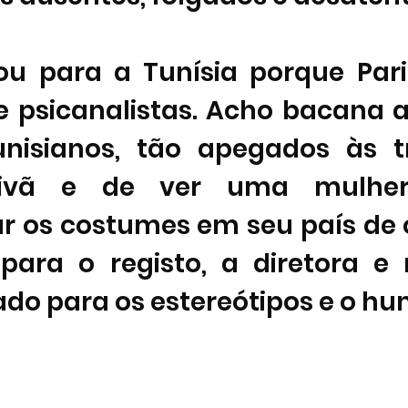
ou para a Tunísia porque Pari
 psicanalistas. Acho bacana a 
unisianos, tão apegados às tr
ivã e de ver uma mulher 
r os costumes em seu país de o
ara o registo, a diretora e ro
do para os estereótipos e o hu