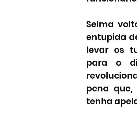
Selma volt
entupida de
levar os t
para o d
revoluciona
pena que, p
tenha apela