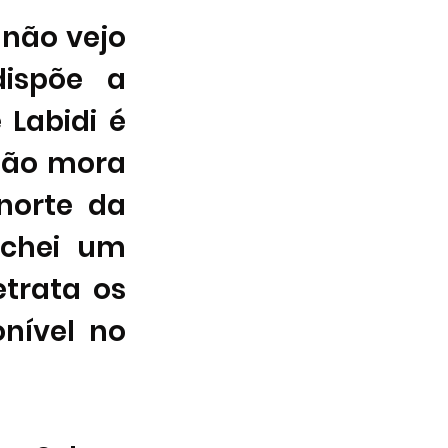
não vejo 
ispõe a 
Labidi é 
não mora 
norte da 
chei um 
trata os 
, disponível no 