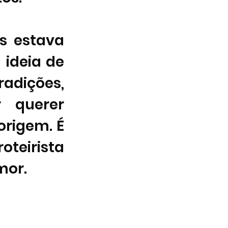
s estava 
ideia de 
adições, 
querer 
rigem. É 
teirista 
mor. 