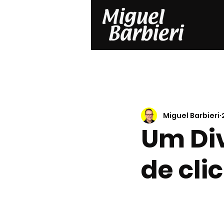
Miguel Barbieri
Um Div
de cli