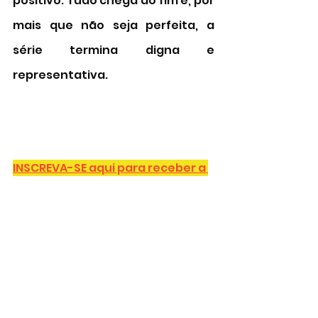
positivo. Tudo chega ao fim e, por 
mais que não seja perfeita, a 
série termina digna e 
representativa. 
INSCREVA-SE aqui para receber a 
Newsletter
Star+
Série
Pose
SÉRIES