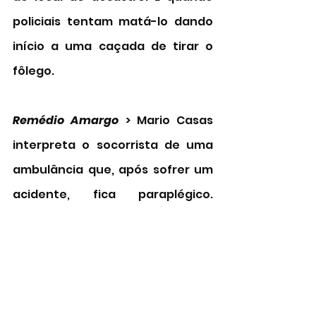
policiais tentam matá-lo dando 
início a uma caçada de tirar o 
fôlego.  
Remédio Amargo 
> Mario Casas 
interpreta o socorrista de uma 
ambulância que, após sofrer um 
acidente, fica paraplégico. 
Sentindo-se inútil, ele passa a 
desconfiar de uma traição da 
namorada enquanto a relação 
deles se deteriora. 