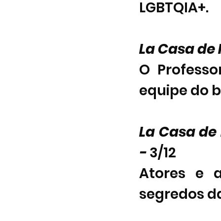
LGBTQIA+.
La Casa de 
O Professo
equipe do 
La Casa de 
-
 3/12 
Atores e a
segredos da