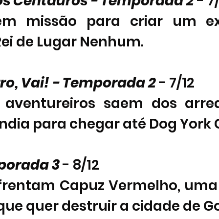
s Centauros - Temporada 2 
- 7/
em missão para criar um exé
Rei de Lugar Nenhum. 
ro, Vai! - Temporada 2 
- 7/12       
s aventureiros saem dos arre
dia para chegar até Dog York C
mporada 3
 - 8/12    
nfrentam Capuz Vermelho, uma
que quer destruir a cidade de 