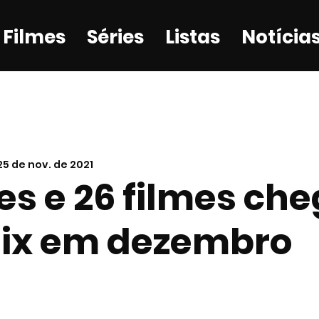
Filmes
Séries
Listas
Notícia
25 de nov. de 2021
ies e 26 filmes c
lix em dezembro