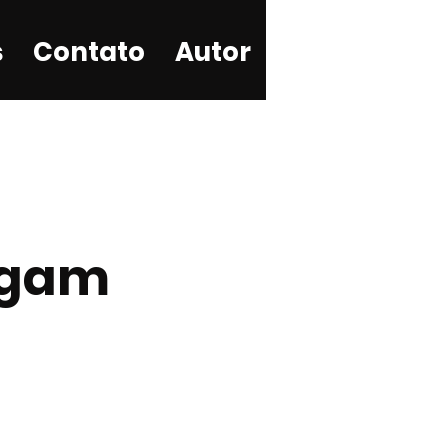
s
Contato
Autor
hegam