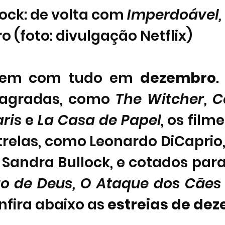
ock: de volta com 
Imperdoável, 
 (foto: divulgação Netflix) 
vem com tudo em 
dezembro
.
sagradas, como 
The Witcher, Co
ris 
e 
La Casa de Papel
, os film
relas, como Leonardo DiCaprio, 
Sandra Bullock, e cotados para 
o de Deus, O Ataque dos Cães
nfira abaixo as 
estreias de de