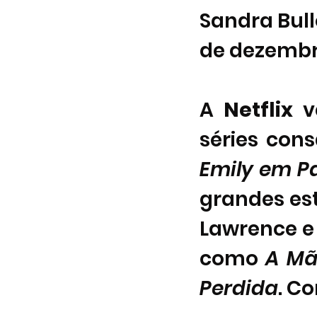
Sandra Bull
de dezembro
A
 Netflix
 
séries con
Emily em Pa
grandes est
Lawrence e 
como 
A Mã
Perdida
. Co