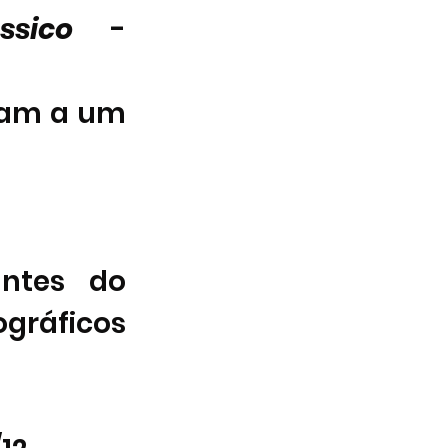
sico
 - 
am a um 
ntes do 
ráficos 