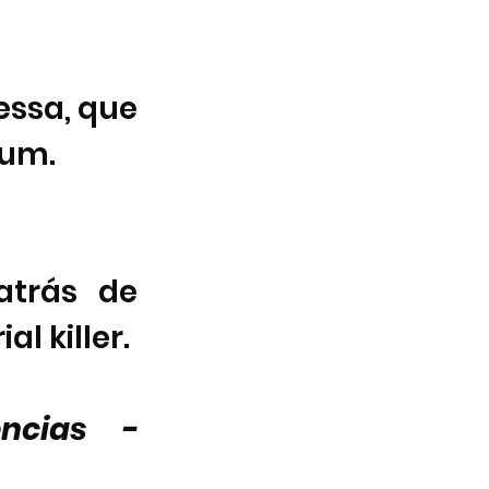
ssa, que 
bum.
atrás de 
l killer.
ncias - 