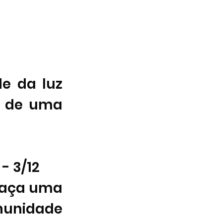
 
e da luz 
i de uma 
 - 3/12  
raça uma 
nidade 