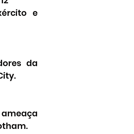
12     
rcito e 
dores da 
ity.
 ameaça 
Gotham.