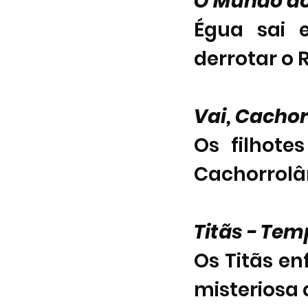
O Mundo do
Égua sai 
derrotar o 
Vai, Cachor
Os filhote
Cachorrolân
Titãs - Te
Os Titãs e
misteriosa 