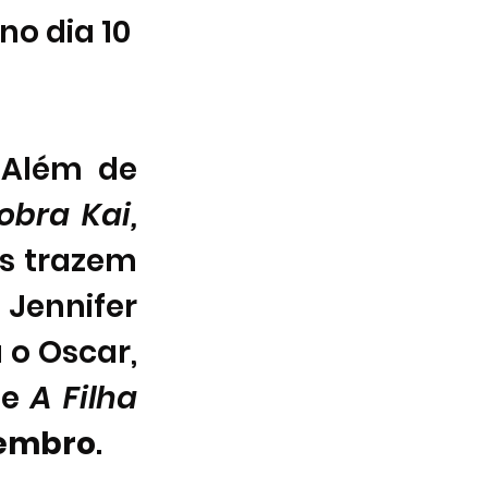
no dia 10 
 Além de 
bra Kai, 
es trazem 
Jennifer 
o Oscar, 
 e 
A Filha 
zembro
. 