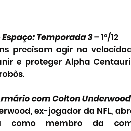
o Espaço: Temporada 3 
– 1º/12       
ns precisam agir na velocidad
unir e proteger Alpha Centaur
robôs.
Armário com Colton Underwood
erwood, ex-jogador da NFL, ab
a como membro da comu