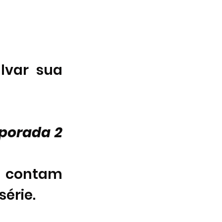
   
lvar sua 
porada 2 
 contam 
érie.