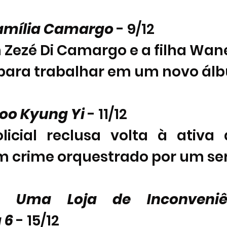
Família Camargo
 - 9/12  
 Zezé Di Camargo e a filha Wane
para trabalhar em um novo ál
Koo Kyung Yi
 - 11/12 
icial reclusa volta à ativa 
m crime orquestrado por um seria
e: Uma Loja de Inconveniê
6 
- 15/12 