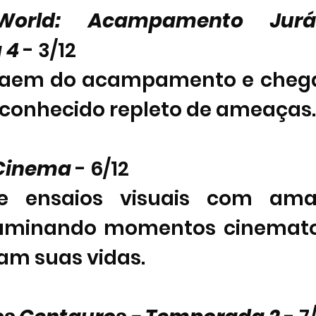
 World: Acampamento Jurás
 4
 - 3/12  
 saem do acampamento e cheg
sconhecido repleto de ameaças.
 Cinema 
- 6/12      
e ensaios visuais com ama
aminando momentos cinematog
m suas vidas. 