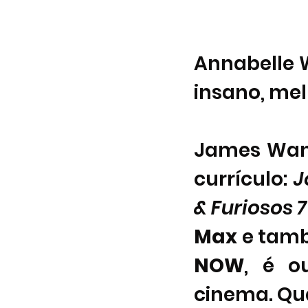
Annabelle W
insano, mel
James Wan 
currículo: 
J
& Furiosos 7
Max
NOW
, é o
cinema. Qu