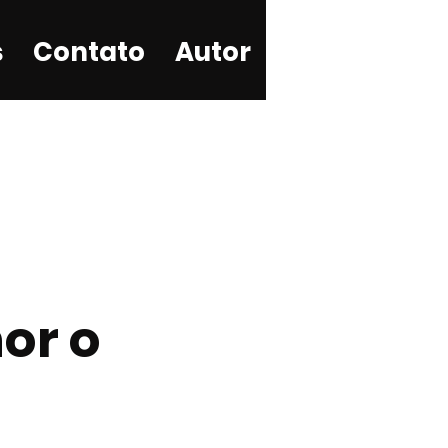
s
Contato
Autor
or o