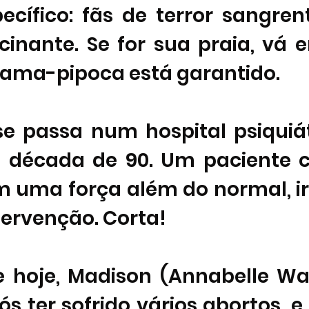
ecífico: fãs de terror sangrento
ucinante. Se for sua praia, vá e
rama-pipoca está garantido. 
se passa num hospital psiquiát
 década de 90. Um paciente 
m uma força além do normal, ir
ervenção. Corta! 
 hoje, Madison (Annabelle Wall
ós ter sofrido vários abortos, 