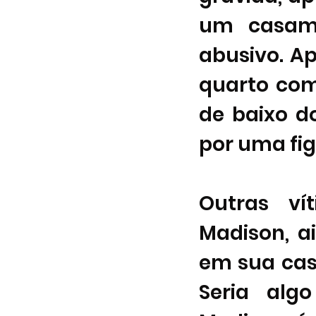
um casam
abusivo. Ap
quarto com
de baixo d
por uma fig
Outras ví
Madison, a
em sua casa
Seria alg