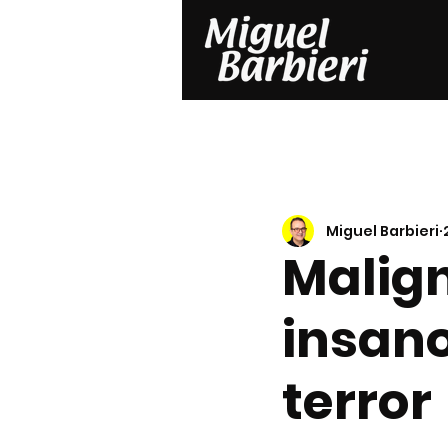
Miguel Barbieri
Malig
insano
terror