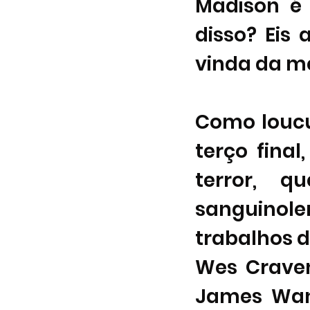
Madison é
disso? Eis 
vinda da m
Como louc
terço final
terror, q
sanguinol
trabalhos d
Wes Crave
James Wan,