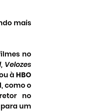
ndo mais 
ilmes no 
 Velozes 
ou à 
HBO 
 e também em plataformas de aluguel, como o 
etor no 
 para um 