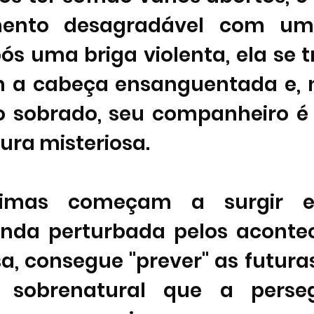
ento desagradável com um 
ós uma briga violenta, ela se t
 a cabeça ensanguentada e, n
o sobrado, seu companheiro é
ura misteriosa. 
timas começam a surgir en
inda perturbada pelos aconte
, consegue "prever" as futuras
o sobrenatural que a perse