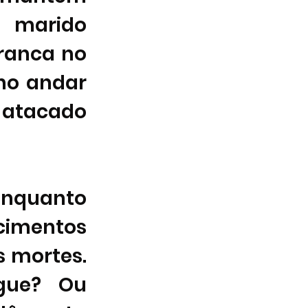
marido 
ranca no 
o andar 
 atacado 
quanto 
cimentos 
 mortes. 
gue? Ou 