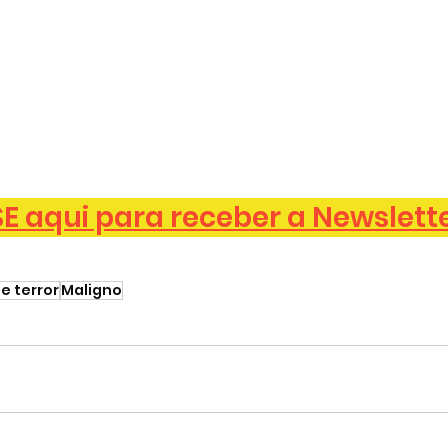
 aqui para receber a Newslett
e terror
Maligno