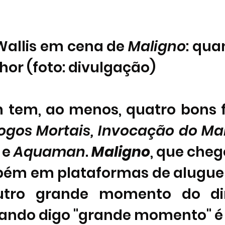
allis em cena de 
Maligno
: qua
hor (foto: divulgação)
tem, ao menos, quatro bons f
ogos Mortais, Invocação do Mal,
 e 
Aquaman
. 
Maligno
, que cheg
utro grande momento do dir
ando digo "grande momento" é