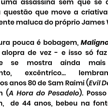
 uma assassina sem que se d
a questão que move a criativa h
ente maluca do próprio James 
ura pouca é bobagem, 
Malign
, alopra de vez - e isso só fa
ue se mostra ainda mais i
ento, excêntrico... lembr
os anos 80 de Sam Raimi (
Evil 
n (
A Hora do Pesadelo
). Posso
  de 44 anos, bebeu na fonte