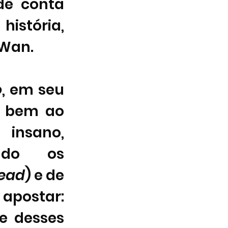
ê conta 
istória, 
Wan. 
o
, em seu 
z bem ao 
nsano, 
ando os 
Dead
) e de 
 apostar: 
 desses 