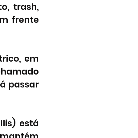
, trash, 
m frente 
rico, em 
chamado 
á passar 
is) está 
e mantém 