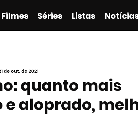
Filmes
Séries
Listas
Notícia
21 de out. de 2021
no: quanto mais
 e aloprado, melh