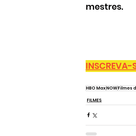
mestres.
INSCREVA-SE
HBO Max
NOW
Filmes d
FILMES