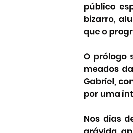
público esp
bizarro, al
que o prog
O prólogo 
meados da
Gabriel, co
por uma int
Nos dias de
grávida, ap