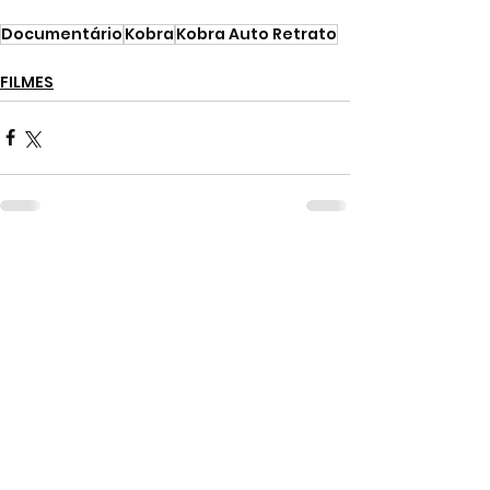
Documentário
Kobra
Kobra Auto Retrato
FILMES
Ver tudo
Posts recentes