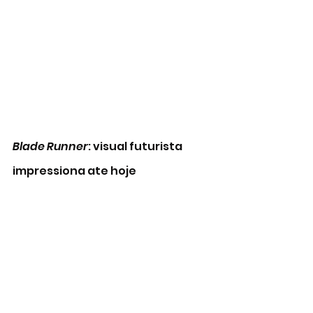
Blade Runner
: visual futurista 
impressiona ate hoje
Blade Runner
 (1982) > A magnífica 
ficção científica dirigida por 
Ridley Scott e inspirada num livro 
de Philip K. Dick virou um cult no 