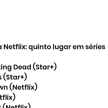
a Netflix: quinto lugar em séries
king Dead (Star+)
s (Star+)
wn (Netflix)
flix) 
 (Netflix) 