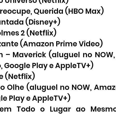
o Universo (Netflix) 
Preocupe, Querida (HBO Max)
antada (Disney+)
lmes 2 (Netflix)
izante (Amazon Prime Video)
n – Maverick (aluguel no NOW
, Google Play e AppleTV+)
e (Netflix)
ão Olhe (aluguel no NOW, Amaz
le Play e AppleTV+)
 em Todo o Lugar ao Mesmo