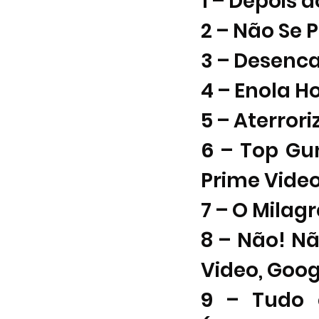
1 – Depois d
2 – Não Se 
3 – Desenc
4 – Enola Ho
5 – Aterror
6 – Top Gu
Prime Video
7 – O Milagr
8 – Não! N
Video, Goog
9 – Tudo