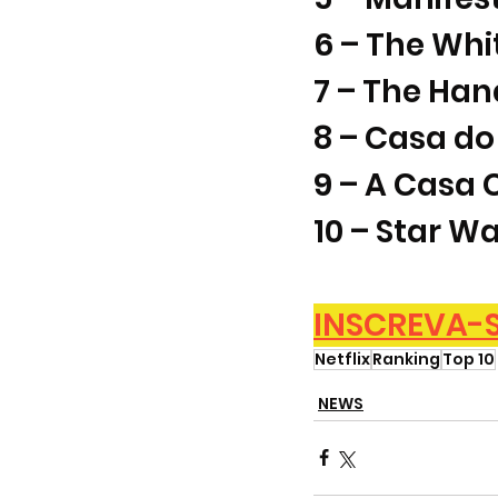
6 – The Whi
7 – The Ha
8 – Casa d
9 – A Casa 
10 – Star W
INSCREVA-SE
Netflix
Ranking
Top 10
NEWS