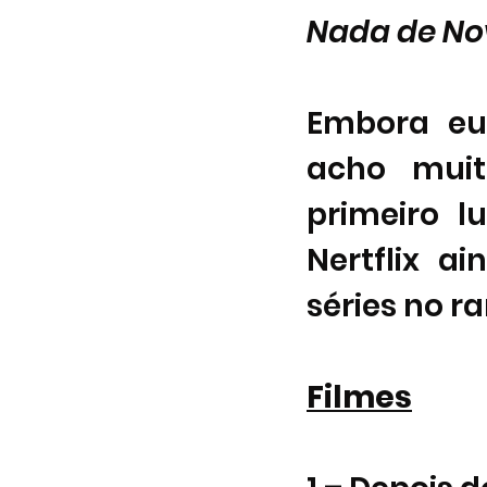
Nada de No
Embora eu
acho muit
primeiro l
Nertflix a
séries no r
Filmes