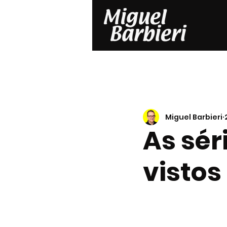
Miguel Barbieri
As sér
visto