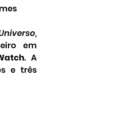
lmes 
Universo
, 
eiro em 
Watch
. A 
s e três 