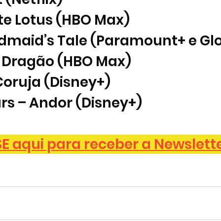
te Lotus (HBO Max)
ndmaid’s Tale (Paramount+ e Gl
o Dragão (HBO Max)
Coruja (Disney+)
ars – Andor (Disney+) 
 aqui para receber a Newslett