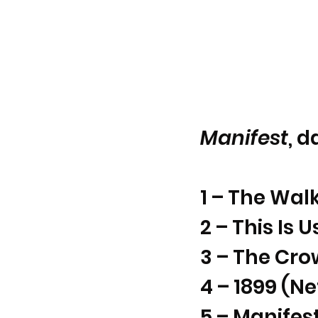
Manifest
, d
1 – The Wal
2 – This Is U
3 – The Cro
4 – 1899 (Net
5 – Manifest