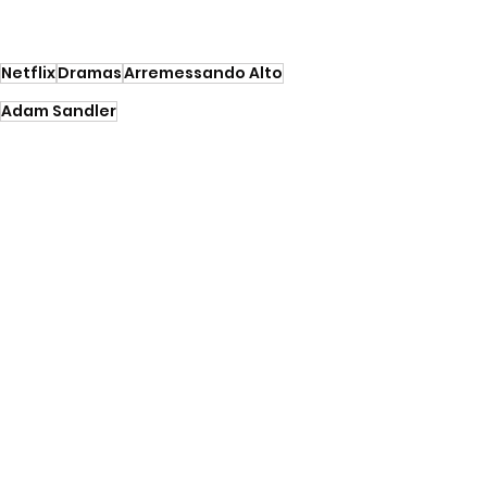
Netflix
Dramas
Arremessando Alto
Adam Sandler
FILMES
Ver tudo
Posts recentes