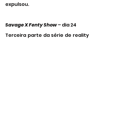
expulsou.
Savage X Fenty Show 
– dia 24 
Terceira parte da série de reality 
que traz performances com 
alguns dos maiores nomes na 
música. Direção e produção 
executiva de Rihanna.
A Menina Que Matou os Pais
 e 
O Menino Que Matou Meus Pais
 – 
dia 24 
Sem passagem pelos cinemas, os 