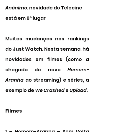
Anônimo
: novidade do Telecine 
está em 8º lugar
Muitas mudanças nos rankings 
do 
Just Watch
. Nesta semana, há 
novidades em filmes (como a 
chegada do novo 
Homem-
Aranha
 ao streaming) e séries, a 
exemplo de 
We Crashed 
e 
Upload
. 
Filmes
1 – Homem-Aranha – Sem Volta 