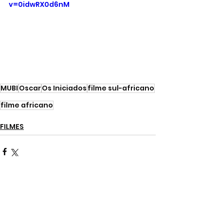
v=0idwRX0d6nM
MUBI
Oscar
Os Iniciados
filme sul-africano
filme africano
FILMES
Ver tudo
Posts recentes