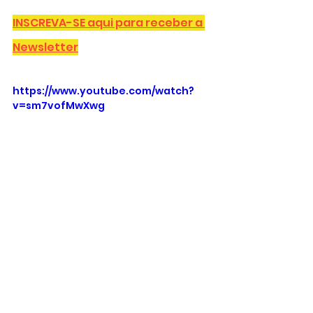
INSCREVA-SE aqui para receber a 
Newsletter
https://www.youtube.com/watch?
v=sm7vofMwXwg
Star+
Adam Driver
Ridley Scott
Matt Damon
O Último Duelo
FILMES