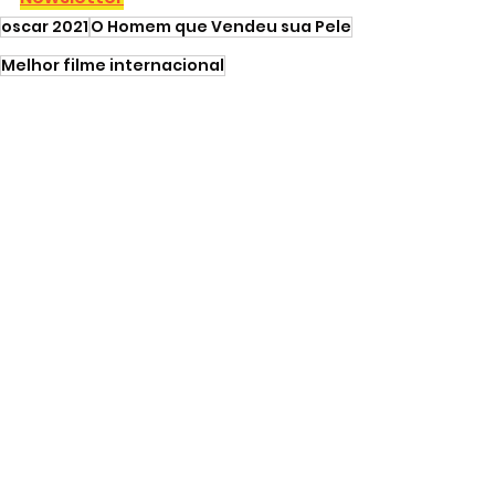
oscar 2021
O Homem que Vendeu sua Pele
Melhor filme internacional
FILMES
Ver tudo
Posts recentes