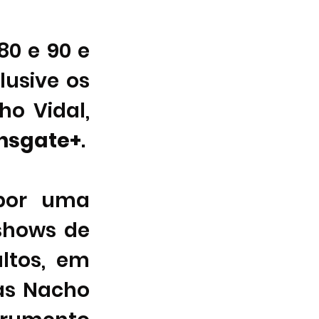
0 e 90 e 
usive os 
o Vidal, 
onsgate+
. 
por uma 
shows de 
ltos, em 
as Nacho 