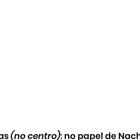
as 
(no centro)
: no papel de Nach