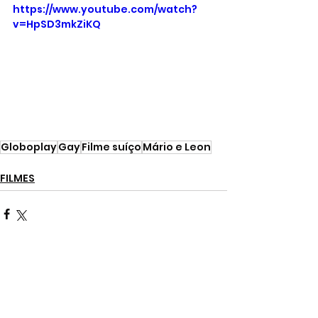
https://www.youtube.com/watch?
v=HpSD3mkZiKQ
Globoplay
Gay
Filme suíço
Mário e Leon
FILMES
Ver tudo
Posts recentes