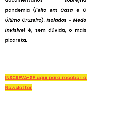
documentários sobre/na 
pandemia (
Feito em Casa
 e 
O 
Último Cruzeiro
). 
Isolados - Medo 
Invisível
 é, sem dúvida, o mais 
picareta. 
INSCREVA-SE aqui para receber a 
Newsletter