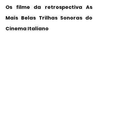
Os filme da retrospectiva As 
Mais Belas Trilhas Sonoras do 
Cinema Italiano
Era uma Vez na América
: obra-
prima de Leone 