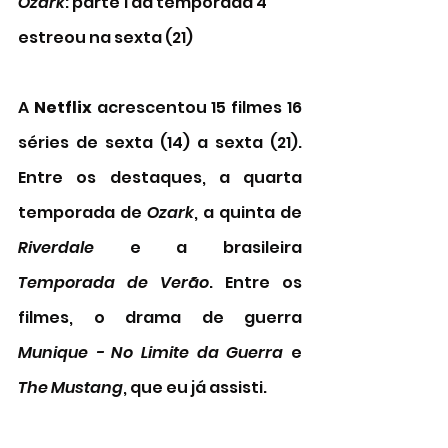
Ozark
: parte 1 da temporada 4 
estreou na sexta (21)
A 
Netflix
 acrescentou 
15 filmes 16 
séries de sexta (14) a sexta (21). 
Entre os destaques, a quarta 
temporada de 
Ozark
, a quinta de 
Riverdale
 e a brasileira 
Temporada de Verão
. Entre os 
filmes, o drama de guerra 
Munique - No Limite da Guerra
 e 
The Mustang
, que eu já assisti.  