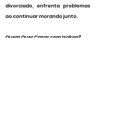
divorciado, enfrenta problemas 
ao continuar morando junto. 
Quem Quer Casar com Isoken?
Na comédia nigeriana, uma 
solteirona fica dividida entre um 
fotógrafo negro e um empresário 
branco. 
Pets 2 
Na animação, os cães Duke e Max 
tentam se adaptar ao bebê de 
sua tutora enquanto passam 