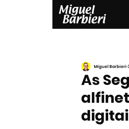
Miguel Barbieri
As Se
alfine
digita