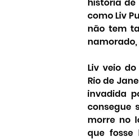
história de
como Liv Pur
não tem ta
namorado, 
Liv veio do
Rio de Jane
invadida p
consegue s
morre no l
que fosse 