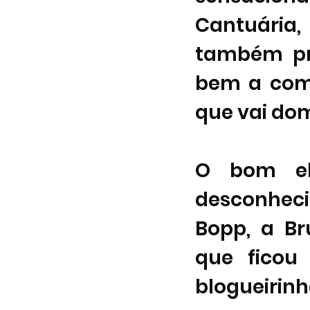
Cantuária,
também pro
bem a comé
que vai dom
O bom el
desconhecia
Bopp, a Br
que ficou
blogueirin