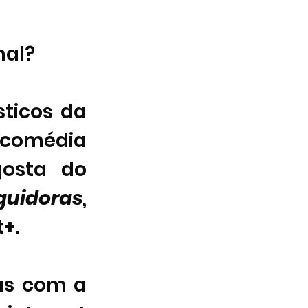
mal?
ticos da 
comédia 
osta do 
guidoras
, 
t+
. 
as com a 