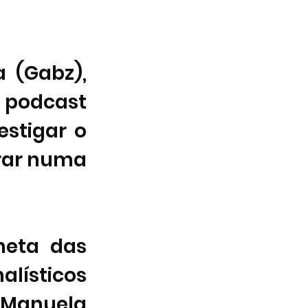
(Gabz), 
 podcast 
stigar o 
rar numa 
tem humor afiado e alfineta das 
lísticos 
Manuela 