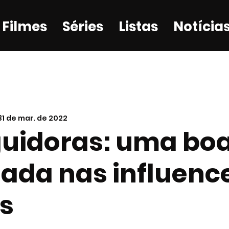
Filmes
Séries
Listas
Notícia
31 de mar. de 2022
guidoras: uma bo
tada nas influenc
is