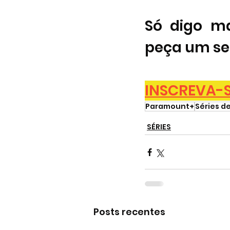
Só digo ma
peça um se
INSCREVA-SE
Paramount+
Séries d
SÉRIES
Posts recentes