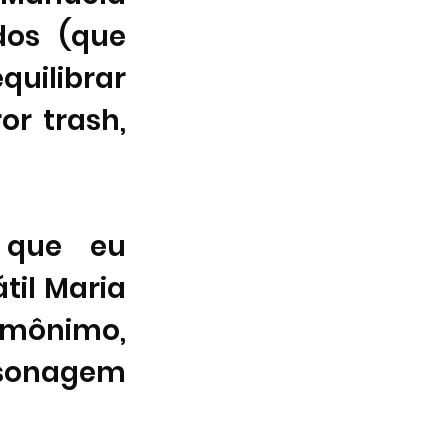
dos (que 
uilibrar 
r trash, 
que eu 
il Maria 
omônimo, 
onagem 