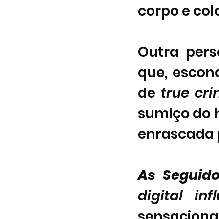
corpo e col
Outra pers
que, escon
de 
true cri
sumiço do 
enrascada p
As Seguido
digital inf
sensacion