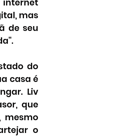
internet 
ital, mas 
ã de seu 
a". 
stado do 
ua casa é 
ar. Liv 
sor, que 
a, mesmo 
rtejar o 