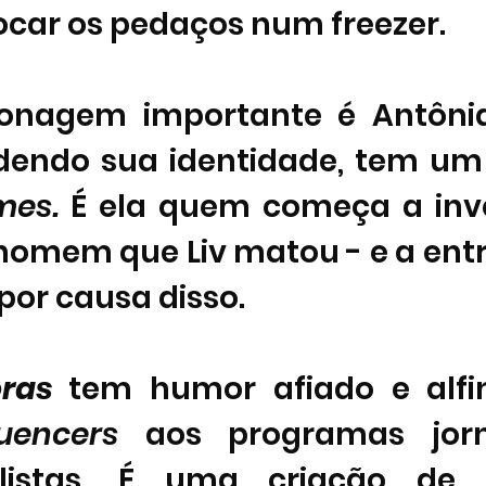
ocar os pedaços num freezer. 
onagem importante é Antônia 
dendo sua identidade, tem um
mes.
 É ela quem começa a inve
homem que Liv matou - e a ent
or causa disso. 
ras 
luencers 
aos programas jorna
alistas. É uma criação de 