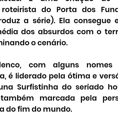
 roteirista do Porta dos Fun
duz a série). Ela consegue eq
dia dos absurdos com o terro
inando o cenário. 
enco, com alguns nomes 
, é liderado pela ótima e versát
una Surfistinha do seriado h
 também marcada pela pers
ha do fim do mundo.