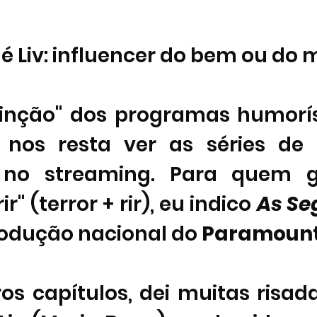
é Liv: influencer do bem ou do 
inção" dos programas humorís
 nos resta ver as séries de 
s no streaming. Para quem g
r" (terror + rir), eu indico 
As Se
odução nacional do 
Paramoun
os capítulos, dei muitas risad