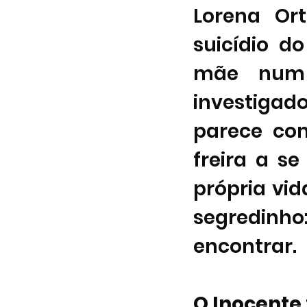
Lorena Ort
suicídio d
mãe num 
investiga
parece com
freira a s
própria vid
segredinho:
encontrar. 
O Inocente