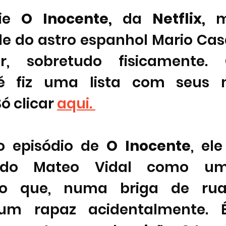
ie
 O Inocente, 
da
 Netflix, 
m
de do astro espanhol Mario Cas
ar, sobretudo fisicamente. 
é fiz uma lista com seus m
ó clicar 
aqui. 
o episódio de 
O Inocente
, el
tando Mateo Vidal como um
ário que, numa briga de rua
m rapaz acidentalmente. É,