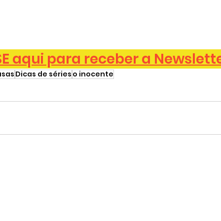
 aqui para receber a Newslett
asas
Dicas de séries
o inocente