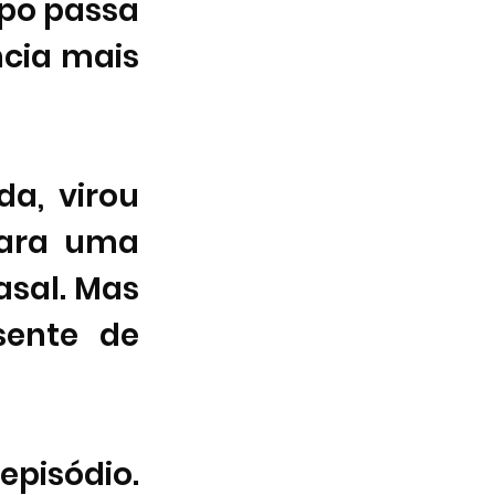
po passa 
cia mais 
a, virou 
ara uma 
asal. Mas 
ente de 
pisódio. 