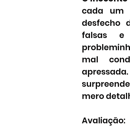
cada um e
desfecho d
falsas e 
probleminh
mal cond
apressad
surpreende
mero detalh
Avaliação: