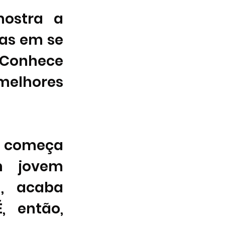
ostra a 
as em se 
Conhece 
elhores 
e começa 
 jovem 
, acaba 
 então, 