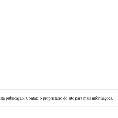
ta publicação. Contate o proprietário do site para mais informações.
10 histórias reais na
Fatm