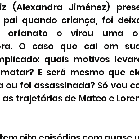
iz (Alexandra Jiménez) prese
o pai quando criança, foi deix
orfanato e virou uma obs
dora. O caso que cai em su
plicado: quais motivos leva
e matar? E será mesmo que ela
a ou foi assassinada? Só vou c
 as trajetórias de Mateo e Loren
 tem oito episódios com quase 