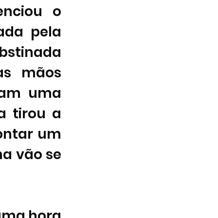
nciou o 
ada pela 
tinada 
as mãos 
ram uma 
 tirou a 
ontar um 
a vão se 
uma hora 