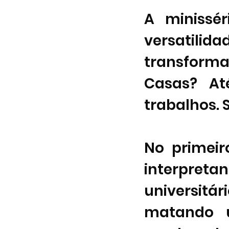
A minissér
versatilida
transform
Casas? At
trabalhos. S
No primeir
interpre
universit
matando u