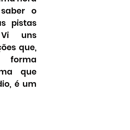
saber o 
 pistas 
 Vi uns 
ões que, 
 forma 
ma que 
io, é um 