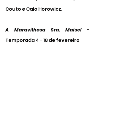
Couto e Caio Horowicz.
A Maravilhosa Sra. Maisel
 - 
Temporada 4 - 18 de fevereiro
Nos anos 60, Midge encontra um 
show com total liberdade 
criativa. Mas ocompromisso com 
sua cria um abismo entre ela, a 
família e os amigos.
Operação Maré Negra
 - 25 de 
fevereiro