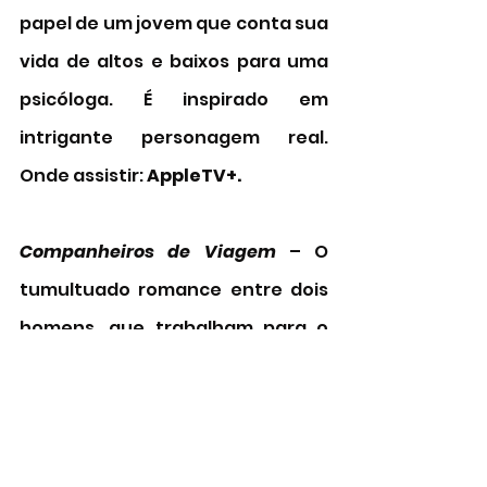
papel de um jovem que conta sua 
vida de altos e baixos para uma 
psicóloga. É inspirado em 
intrigante personagem real. 
Onde assistir: 
AppleTV+. 
Companheiros de Viagem
 – O 
tumultuado romance entre dois 
homens, que trabalham para o 
governo americano, nos anos 50, 
durante a perseguição a 
comunistas e homossexuais. 
Onde assistir: 
Paramount+. 