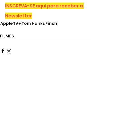
INSCREVA-SE aqui para receber a 
Newsletter
AppleTV+
Tom Hanks
Finch
FILMES
Ver tudo
Posts recentes