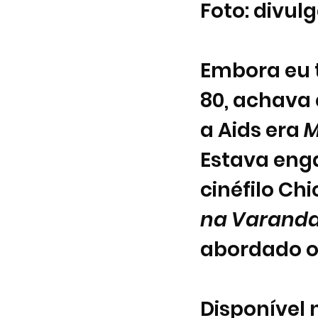
Foto: divul
Embora eu t
80, achava q
a Aids era 
M
Estava eng
cinéfilo Ch
na Varand
abordado o 
Disponível 