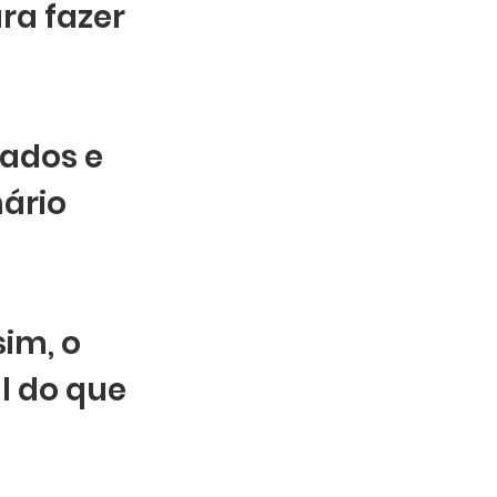
ra fazer 
ados e 
ário 
im, o 
l do que 