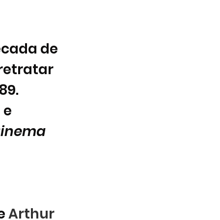
écada de 
retratar 
89. 
e 
inema 
 
e 
Arthur 