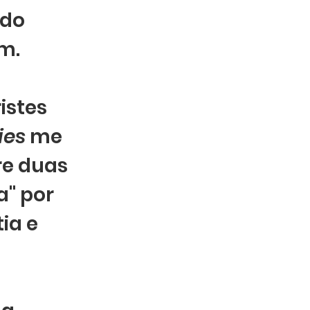
 do 
m. 
istes 
ies
 me 
re duas 
" por 
a e 