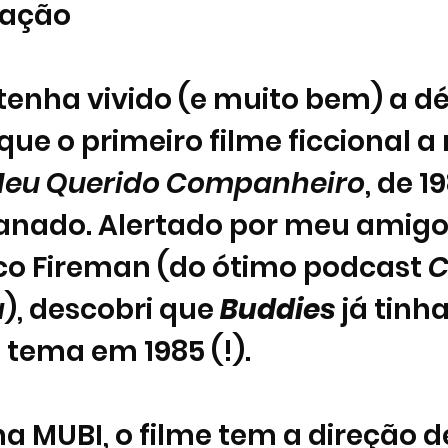
gação
enha vivido (e muito bem) a d
ue o primeiro filme ficcional a 
eu Querido Companheiro
, de 19
anado. Alertado por meu amigo 
ico Fireman (do ótimo podcast 
C
a
), descobri que 
Buddies
 já tinha
tema em 1985 (!). 
na MUBI, o filme tem a direção d