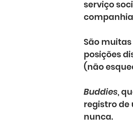
serviço soc
companhia a
São muitas 
posições di
(não esqueç
Buddies
, q
registro de
nunca. 