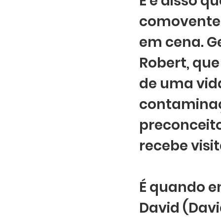
E é disso qu
comovente e
em cena. Ge
Robert, que
de uma vida
contaminaç
preconceito
recebe visit
É quando e
David (Davi