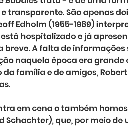
e 
Buddies 
trata - e de uma form
 transparente. São apenas doi
off Edholm (1955-1989) interpre
 está hospitalizado e já apresent
 breve. A falta de informações 
ão naquela época era grande e
 da família e de amigos, Robert
as. 
ntra em cena o também homos
d Schachter), que, por meio de 