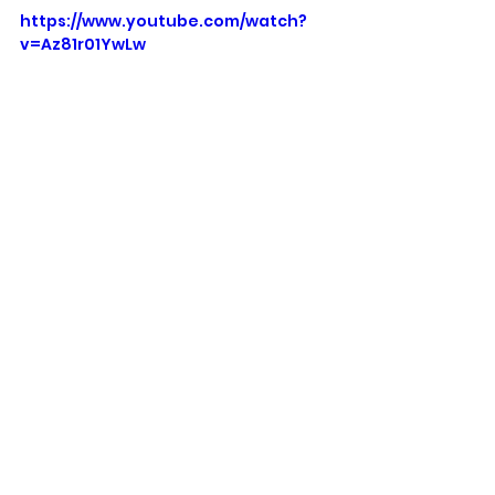
https://www.youtube.com/watch?
v=Az81r01YwLw
AppleTV+
Minisséries
Cinco Dias no Hospital Memorial
SÉRIES