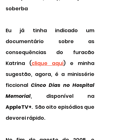
soberba 
Eu já tinha indicado um 
documentário sobre as 
consequências do furacão 
Katrina (
clique aqui
) e minha 
sugestão, agora, é a minissérie 
ficcional 
Cinco Dias no Hospital 
Memorial
, disponível na 
AppleTV+
.  São oito episódios que 
devorei rápido. 
No fim de agosto de 2005, o 