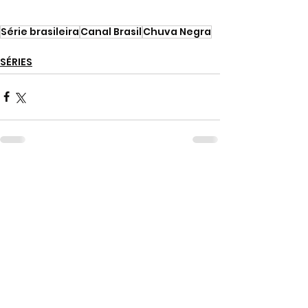
Série brasileira
Canal Brasil
Chuva Negra
SÉRIES
Ver tudo
Posts recentes