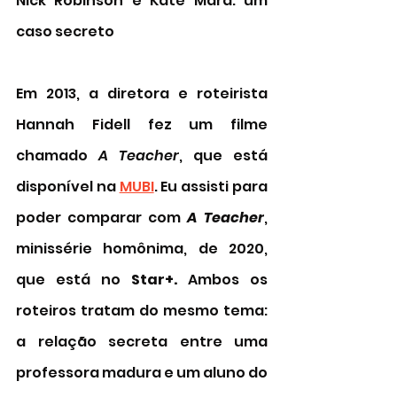
Nick Robinson e Kate Mara: um 
caso secreto 
Em 2013, a diretora e roteirista 
Hannah Fidell fez um filme 
chamado 
A Teacher
, que está 
disponível na 
MUBI
. Eu assisti para 
poder comparar com 
A Teacher
, 
minissérie homônima, de 2020, 
que está no 
Star+.
 Ambos os 
roteiros tratam do mesmo tema: 
a relação secreta entre uma 
professora madura e um aluno do 