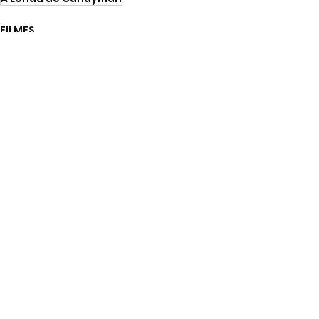
FILMES
Ver tudo
Posts recentes