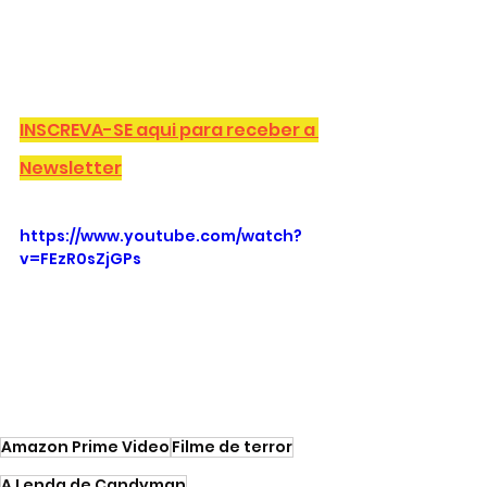
INSCREVA-SE aqui para receber a 
Newsletter
https://www.youtube.com/watch?
v=FEzR0sZjGPs
Amazon Prime Video
Filme de terror
A Lenda de Candyman