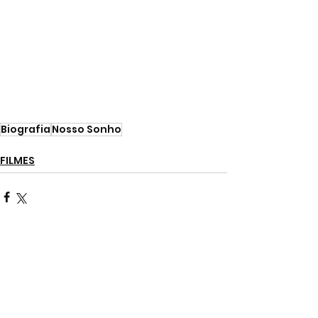
Biografia
Nosso Sonho
FILMES
Ver tudo
Posts recentes